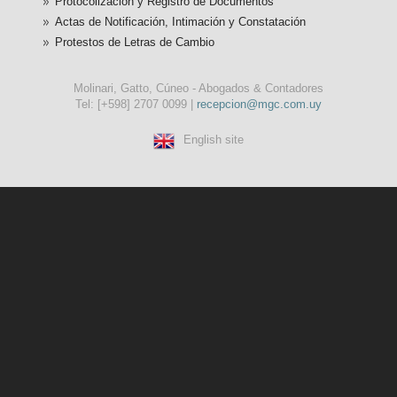
Protocolización y Registro de Documentos
Actas de Notificación, Intimación y Constatación
Protestos de Letras de Cambio
Molinari, Gatto, Cúneo - Abogados & Contadores
Tel: [+598] 2707 0099 |
recepcion@mgc.com.uy
English site